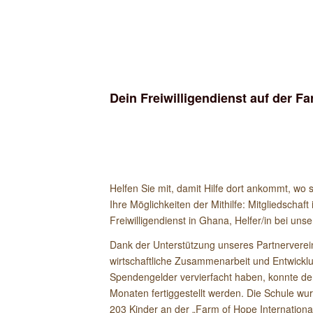
DEIN FREIWILL
FARM OF HOPE 
Dein Freiwilligendienst auf der F
Musik: Someday
URL: https://icons8.
Helfen Sie mit, damit Hilfe dort ankommt, wo 
Ihre Möglichkeiten der Mithilfe: Mitgliedscha
Freiwilligendienst in Ghana, Helfer/in bei un
Dank der Unterstützung unseres Partnerverei
wirtschaftliche Zusammenarbeit und Entwicklu
Spendengelder vervierfacht haben, konnte d
Monaten fertiggestellt werden. Die Schule wu
203 Kinder an der „Farm of Hope Internationa