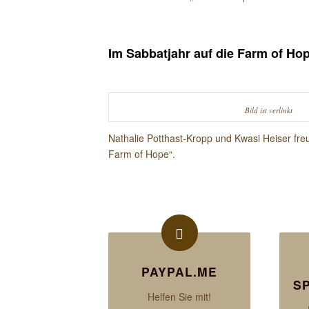
Im Sabbatjahr auf die Farm of H
Bild ist verlinkt
Nathalie Potthast-Kropp und Kwasi Heiser fre
Farm of Hope“.
PAYPAL.ME
S
Helfen Sie mit!