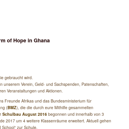
IGENDIENST AUF DER
IN GHANA
arm of Hope in Ghana
com/music/
sie gebraucht wird.
ft in unserem Verein, Geld- und Sachspenden, Patenschaften,
seren Veranstaltungen und Aktionen.
ns Freunde Afrikas und das Bundesministerium für
ng (
BMZ
), die die durch eure Mithilfe gesammelten
er
Schulbau August 2016
begonnen und innerhalb von 3
rde 2017 um 4 weitere Klassenräume erweitert. Aktuell gehen
l School“ zur Schule.