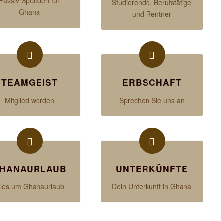
Passiv Spenden für
Studierende, Berufstätige
Ghana
und Rentner
TEAMGEIST
ERBSCHAFT
Mitglied werden
Sprechen Sie uns an
HANAURLAUB
UNTERKÜNFTE
lles um Ghanaurlaub
Dein Unterkunft in Ghana