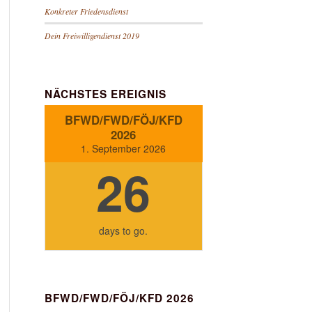
Konkreter Friedensdienst
Dein Freiwilligendienst 2019
NÄCHSTES EREIGNIS
BFWD/FWD/FÖJ/KFD
2026
1. September 2026
26
days
to go.
BFWD/FWD/FÖJ/KFD 2026