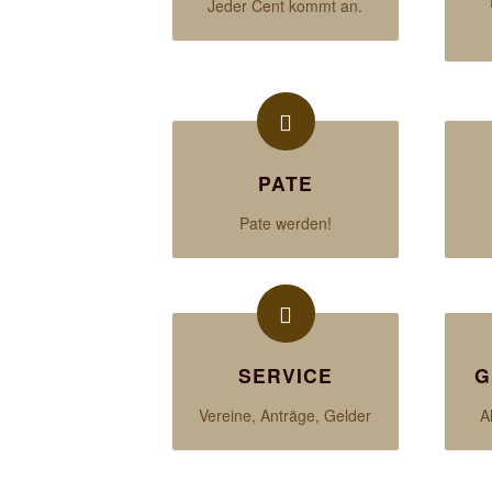
Jeder Cent kommt an.
PATE
Pate werden!
SERVICE
G
Vereine, Anträge, Gelder
A