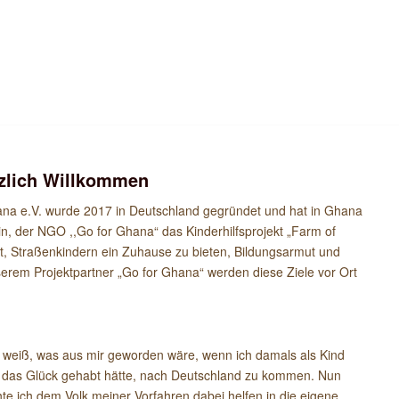
zlich
Willkommen
ana e.V. wurde 2017 in Deutschland gegründet und hat in Ghana
n, der NGO ,,Go for Ghana“ das Kinderhilfsprojekt „Farm of
t, Straßenkindern ein Zuhause zu bieten, Bildungsarmut und
rem Projektpartner „Go for Ghana“ werden diese Ziele vor Ort
 weiß, was aus mir geworden wäre, wenn ich damals als Kind
t das Glück gehabt hätte, nach Deutschland zu kommen. Nun
te ich dem Volk meiner Vorfahren dabei helfen in die eigene