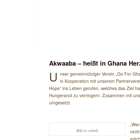
Akwaaba – heißt in Ghana
Her
U
nser gemeinnütziger Verein „Go For Gh
in Kooperation mit unserem Partnerverei
Hope“ ins Leben gerufen, welches das Ziel ha
Hungersnot zu verringern. Zusammen mit unse
umgesetzt.
„Wer
Bild ist verlinkt
nich
möch