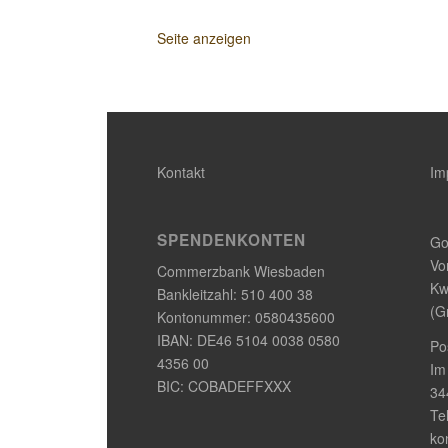
Seite anzeigen
Kontakt
Im
SPENDENKONTEN
Go
Vo
Commerzbank Wiesbaden
Kw
Bankleitzahl: 510 400 38
(G
Kontonummer: 0580435600
IBAN: DE46 5104 0038 0580
Po
4356 00
Im
BIC: COBADEFFXXX
34
Te
ko