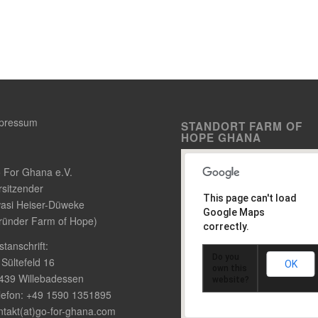
pressum
STANDORT FARM OF
HOPE GHANA
 For Ghana e.V.
rsitzender
This page can't load
asi Heiser-Düweke
Google Maps
ründer Farm of Hope)
correctly.
stanschrift:
Do you
 Sültefeld 16
OK
own this
439 Willebadessen
website?
lefon: +49 1590 1351895
ntakt(at)go-for-ghana.com