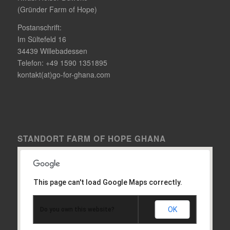
(Gründer Farm of Hope)
Postanschrift:
Im Sültefeld 16
34439 Willebadessen
Telefon: +49 1590 1351895
kontakt(at)go-for-ghana.com
STANDORT FARM OF HOPE GHANA
This page can't load Google Maps correctly.
OK
Do you own this website?